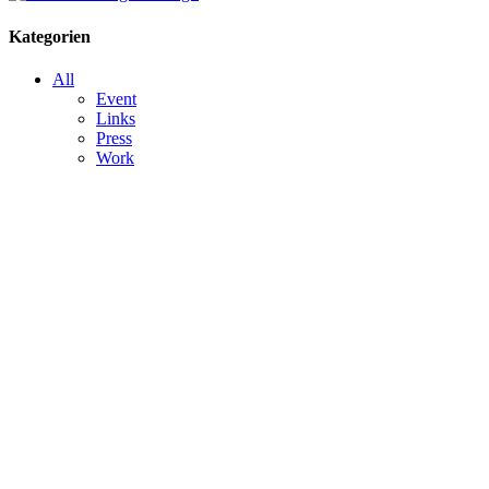
Kategorien
All
Event
Links
Press
Work